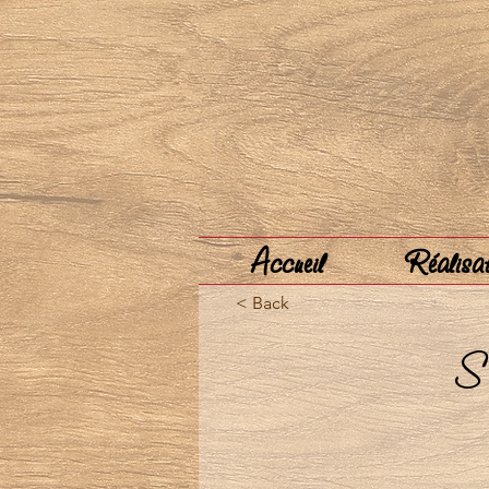
Accueil
Réalisat
< Back
S